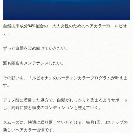
自然由来成分94%配合の、
大人女性のためのヘアカラー剤
「ルビオ
ナ」
ずっと白髪を染め続けていきたい。
髪も頭皮もメンテナンスしたい。
その願いを、「ルビオナ」のルーティンカラープログラムが叶えま
す。
アミノ酸に着目した処方で、白髪がしっかりと染まるようサポート
し、
同時に髪と頭皮のコンディションも整えていく。
スムーズに、快適に繰り返していただける、
毎月1回、3ステップの
新しいヘアカラー習慣です。